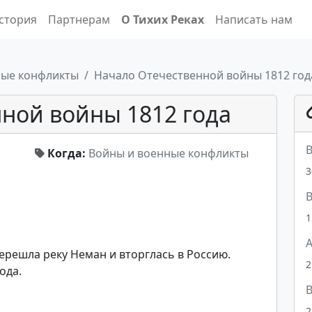
стория
Партнерам
О Тихих Реках
Написать нам
ные конфликты
Начало Отечественной войны 1812 год
ной войны 1812 года
В
Когда:
Войны и военные конфликты
3
В
1
А
ерешла реку Неман и вторглась в Россию.
2
ода.
В
2