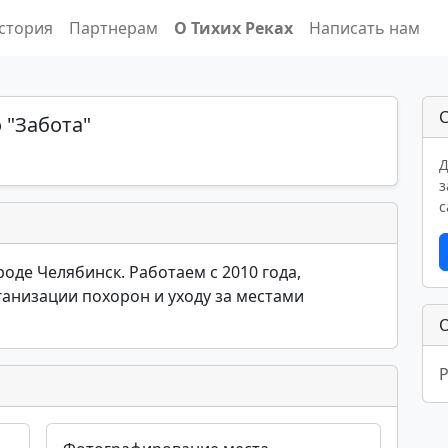
стория
Партнерам
О Тихих Реках
Написать нам
С
 "Забота"
Д
з
с
оде Челябинск. Работаем с 2010 года,
ганизации похорон и уходу за местами
Р