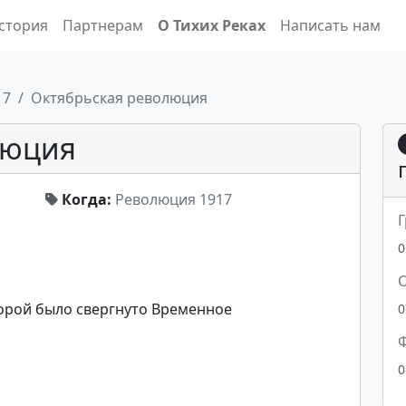
стория
Партнерам
О Тихих Реках
Написать нам
17
Октябрьская революция
люция
Когда:
Революция 1917
Г
0
О
торой было свергнуто Временное
0
Ф
0