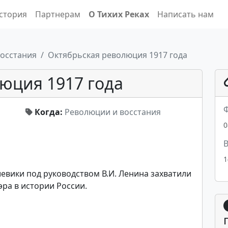
стория
Партнерам
О Тихих Реках
Написать нам
осстания
Октябрьская революция 1917 года
юция 1917 года
Ф
Когда:
Революции и восстания
0
В
1
шевики под руководством В.И. Ленина захватили
эра в истории России.